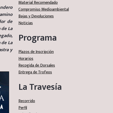
Material Recomendado
endero
Compromiso Medioambiental
camino
Bajas y Devoluciones
dor de
Noticias
 de La
Programa
egado,
a de La
astra y
Plazos de Inscripción
Horarios
Recogida de Dorsales
Entrega de Trofeos
La Travesía
Recorrido
Perfil