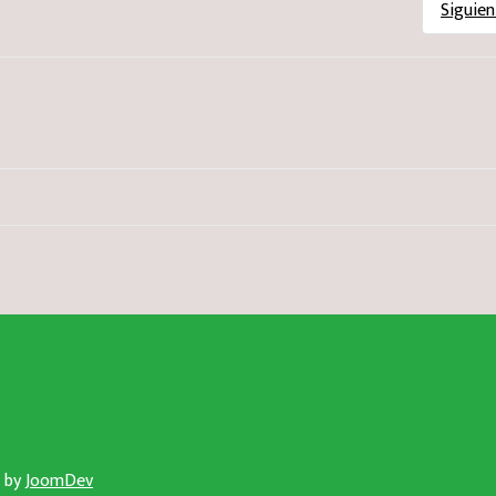
Siguien
n by
JoomDev