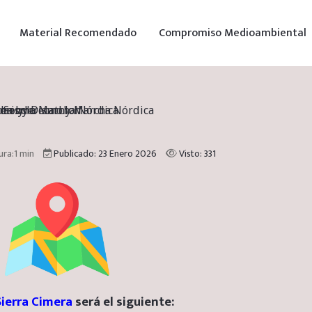
Material Recomendado
Compromiso Medioambiental
smo y la Marcha Nórdica
o - Senderismo y Marcha Nórdica
derismo
cha by Decathlon
ura:1 min
Publicado: 23 Enero 2026
Visto: 331
Sierra Cimera
será el siguiente: